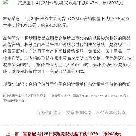
本站消息，4月25日棉纱主力期货（CYM）合约收盘下跌0.47%武汉
世牛，报18935元，成交4.06亿元。
品种简介：棉纱期货是在期货交易所上市交易的以棉纱为标的的商品
期货合约。棉纱是由棉花纤维经过纺纱过程制成的纱线，是纺织工业
的重要原料，广泛用于生产各类棉质纺织品，如服装、床上用品、工
业用布等。国内棉纱期货在郑州商品交易所上市交易，代码为CY，交
易单位为5吨/手，报价单位为元（人民币）/吨，最小变动价位是5元/
吨，涨跌停板幅度为上一交易日结算价±4%。
期货小知识：合约价值等于每手合约计量单位与计量单位价格的乘积
以上内容为本站据公开信息整理，由智能算法生成（网信算备310104345710301240019号），
不构成投资建议。
万隆优配提示：文章来自网络，不代表本站观点。
上一篇：
富裕配 4月25日菜粕期货收盘下跌1.07%，报2684元