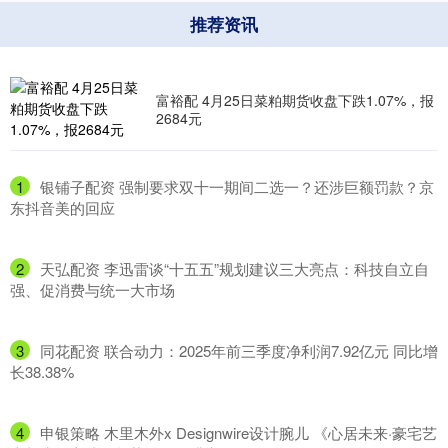
推荐资讯
富裕配 4月25日菜粕期货收盘下跌1.07%，报
2684元
1
​银铺子配资 强制要求双十一期间二选一？还涉巨额罚款？京
东抖音美的回应
2
​天弘配资 李迅雷谈“十五五”规划建议三大亮点：科技自立自
强、促消费与统一大市场
3
​同花配资 联合动力：2025年前三季度净利润7.92亿元 同比增
长38.38%
4
​申银策略 木里木外x Designwire设计腕儿 《心居未来·豪宅艺