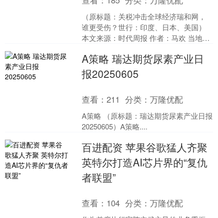
查看：
185
分类：
万隆优配
（原标题：关税冲击全球经济瑞和网，
谁更受伤？世行：印度、日本、美国）
本文来源：时代周报 作者：马欢 当地时
间6月10日，世界银行发布最新一期《全
A策略 瑞达期货尿素产业日
球经济展望》报....
报20250605
查看：
211
分类：
万隆优配
A策略 （原标题：瑞达期货尿素产业日报
20250605）A策略....
百进配资 苹果谷歌猛人齐聚
英特尔打造AI芯片界的“复仇
者联盟”
查看：
104
分类：
万隆优配