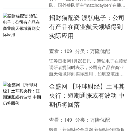
队。国外狼队博主“matchdayben”在播客
节目中介绍了徐彬的情况。 狼队博
招财猫配资 澳弘电子：公司
主“mat....
有产品在商业航天领域得到
实际应用
查看：
109
分类：
万隆优配
证券日报网1月23日讯 ，澳弘电子在接受
调研者提问时表示，公司有产品在商业
航天领域得到实际应用，如航空液压、
卫星互联网通信等，但业务整体占比较
金盛网 【环球财经】土耳其
小，对公司整体业绩....
央行：短期通胀或有波动 中
期仍将回落
查看：
149
分类：
万隆优配
转自：新华财经金盛网 新华财经伊斯坦