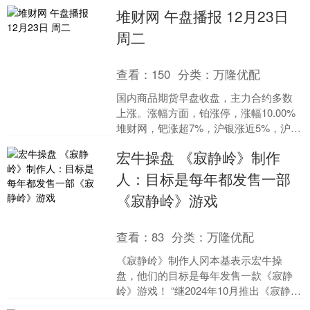
技术研发；新能源汽车换电设施销售；
堆财网 午盘播报 12月23日
电池销售；集中式快速充电站....
周二
查看：
150
分类：
万隆优配
国内商品期货早盘收盘，主力合约多数
上涨。涨幅方面，铂涨停，涨幅10.00%
堆财网，钯涨超7%，沪银涨近5%，沪
镍、碳酸锂涨超3%，沪金涨近3%，燃
宏牛操盘 《寂静岭》制作
油、原油、PV....
人：目标是每年都发售一部
《寂静岭》游戏
查看：
83
分类：
万隆优配
《寂静岭》制作人冈本基表示宏牛操
盘，他们的目标是每年发售一款《寂静
岭》游戏！ “继2024年10月推出《寂静岭
2：重制版》后宏牛操盘，我们得以在