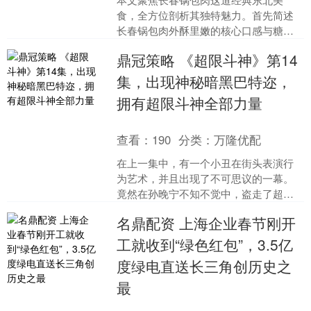
食，全方位剖析其独特魅力。首先简述
长春锅包肉外酥里嫩的核心口感与糖醋
汁裹炸肉的经典搭配，点明其酸甜开胃
鼎冠策略 《超限斗神》第14
的风味特点，以及在当地饮食....
集，出现神秘暗黑巴特迩，
拥有超限斗神全部力量
查看：
190
分类：
万隆优配
在上一集中，有一个小丑在街头表演行
为艺术，并且出现了不可思议的一幕。
竟然在孙晚宁不知不觉中，盗走了超限
斗神巴特迩的变身腰带。而这第14集，
名鼎配资 上海企业春节刚开
又出现了不可思议的一幕....
工就收到“绿色红包”，3.5亿
度绿电直送长三角创历史之
最