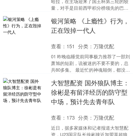
哈拉，在主场迎来了国王杯第三轮的较
量，对手是目前西甲积分榜领先的巴塞
罗那队。赛前瓜达拉哈拉近4场比赛表现
银河策略 《上瘾性》行为，
尚可，取得了2胜1....
正在毁掉一代人
查看：
151
分类：
万隆优配
01 昨晚临睡觉前同事极力推荐了一部刘
萧旭的短剧，说被迷的不要不要的，总
共80多集。 最近忙的神魂颠倒，都没时
间去看电视，短剧之类的，不过还是忍
大智慧配资 国外狼队博主：
不住去搜了搜，确....
徐彬是有留洋经历的防守型
中场，预计先去青年队
查看：
173
分类：
万隆优配
近日，据多家媒体和记者报道大智慧配
资，U23国足队长徐彬接近加盟英超狼