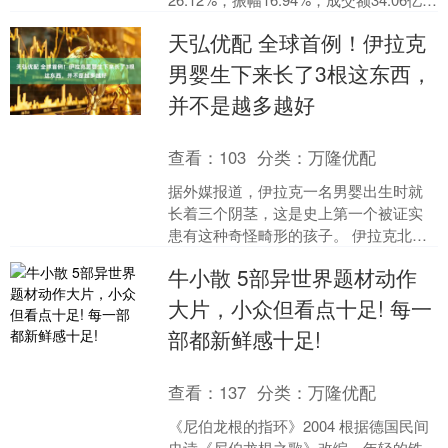
元。科创板交易公开信息显....
天弘优配 全球首例！伊拉克
男婴生下来长了3根这东西，
并不是越多越好
查看：
103
分类：
万隆优配
据外媒报道，伊拉克一名男婴出生时就
长着三个阴茎，这是史上第一个被证实
患有这种奇怪畸形的孩子。 伊拉克北部
摩苏尔附近的医生们认为，他们是有史
牛小散 5部异世界题材动作
以来第一个详细描述人类....
大片，小众但看点十足! 每一
部都新鲜感十足!
查看：
137
分类：
万隆优配
《尼伯龙根的指环》2004 根据德国民间
史诗《尼伯龙根之歌》改编。年轻的铁