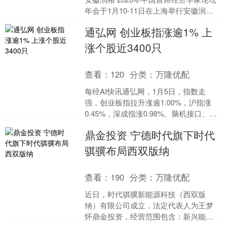
年会于1月10-11日在上海举行安徽润
格，主题为“棋至中局：承前启后 建设强
通弘网 创业板指涨逾1% 上
国”。....
涨个股近3400只
查看：
120
分类：
万隆优配
每经AI快讯通弘网，1月5日，指数走
强，创业板指拉升涨逾1.00%，沪指涨
0.45%，深成指涨0.98%。脑机接口、油
气、贵金属、商业航天等涨幅居前，沪
鼎金投资 宁德时代旗下时代
深京三市....
骐骥布局西双版纳
查看：
190
分类：
万隆优配
近日，时代骐骥新能源科技（西双版
纳）有限公司成立，法定代表人为王梦
怀鼎金投资，经营范围包含：新兴能源