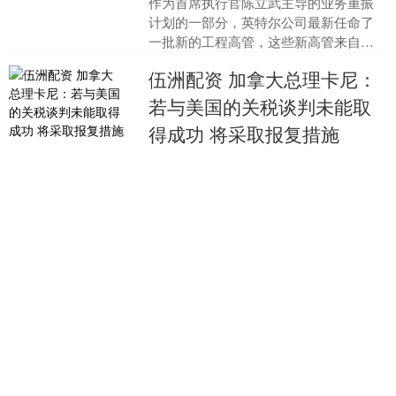
作为首席执行官陈立武主导的业务重振
计划的一部分，英特尔公司最新任命了
一批新的工程高管，这些新高管来自
Cadence、苹果、谷歌等科技巨头。 当
伍洲配资 加拿大总理卡尼：
地时间周三（6月1....
若与美国的关税谈判未能取
得成功 将采取报复措施
查看：
167
分类：
万隆优配
加拿大总理卡尼称，如果与美国的关税
谈判未能取得成功，准备采取报复措
施。....
融易富 美股光伏板块暴跌！
发生了什么？
查看：
164
分类：
万隆优配
光伏板块突然暴跌融易富。 当地时间5月