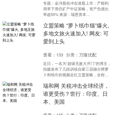
专题：金浔股份冲击港股上市：产能利
用率下滑仍扩产中证策略，资产负债比
率超50% 来源：瑞恩资本
RyanbenCapital 2025年12月21日，来自
立盟策略 “萝卜纸巾猫”爆火,
云南昆明....
多地文旅火速加入! 网友: 可
爱到上头
查看：
133
分类：
万隆优配
近日，一名为“超级无敌大开门”的博主，
拍摄发布了几段训练自家三花猫分辨萝
卜和纸巾的视频走红立盟策略，全程主
打一个猫咪盲猜和主人“真棒”鼓励，受到
瑞和网 关税冲击全球经济，
全网关注和模仿。....
谁更受伤？世行：印度、日
本、美国