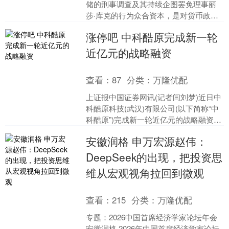
储的刑事调查及其持续企图罢免理事丽
莎·库克的行为众合资本，是对货币政策
独立性的“攻击”。 巴尔周四表示：“鲍威
涨停吧 中科酷原完成新一轮
尔主席周日的声明....
近亿元的战略融资
查看：
87
分类：
万隆优配
上证报中国证券网讯(记者闫刘梦)近日中
科酷原科技(武汉)有限公司(以下简称“中
科酷原”)完成新一轮近亿元的战略融资，
由中国移动（600941）链长基金独家投
安徽润格 申万宏源赵伟：
资。....
DeepSeek的出现，把投资思
维从宏观视角拉回到微观
查看：
215
分类：
万隆优配
专题：2026中国首席经济学家论坛年会
安徽润格 2026年中国首席经济学家论坛