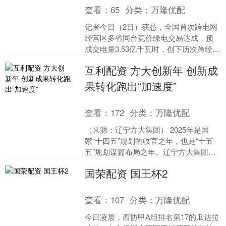
查看：
65
分类：
万隆优配
记者今日（2日）获悉，全国首次跨电网
经营区多省同台竞价绿电交易达成，预
成交电量3.53亿千瓦时，创下历次跨经营
区绿电交易规模之最。 这意味着，自3月
互利配资 方大创新年 创新成
6日起，来自....
果转化跑出“加速度”
查看：
172
分类：
万隆优配
（来源：辽宁方大集团） 2025年是国
家“十四五”规划的收官之年，也是“十五
五”规划谋篇布局之年。辽宁方大集团紧
扣“创新年”发展主题，旗下各企业在高端
国荣配资 国王杯2
制造、生物....
查看：
107
分类：
万隆优配
今日凌晨，西协甲A组排名第17的瓜达拉