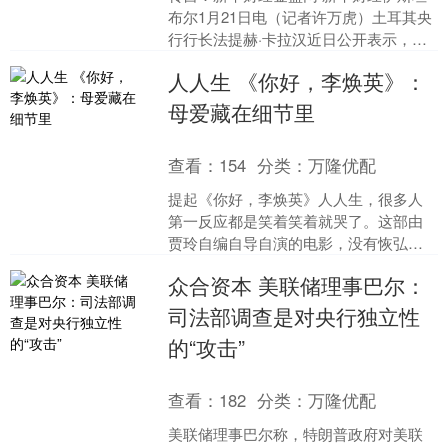
布尔1月21日电（记者许万虎）土耳其央
行行长法提赫·卡拉汉近日公开表示，今
年前两个月通胀走势可能存在一定的上
人人生 《你好，李焕英》：
行风险，但在服务....
母爱藏在细节里
查看：
154
分类：
万隆优配
提起《你好，李焕英》人人生，很多人
第一反应都是笑着笑着就哭了。这部由
贾玲自编自导自演的电影，没有恢弘的
特效，没有跌宕的悬疑，只是用最朴素
众合资本 美联储理事巴尔：
的镜头，讲了一个女儿穿越....
司法部调查是对央行独立性
的“攻击”
查看：
182
分类：
万隆优配
美联储理事巴尔称，特朗普政府对美联