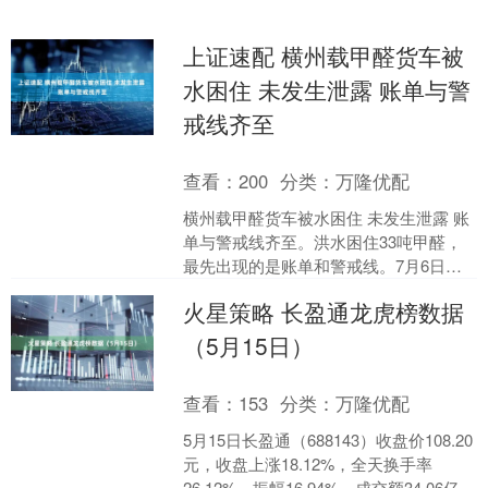
上证速配 横州载甲醛货车被
水困住 未发生泄露 账单与警
戒线齐至
查看：
200
分类：
万隆优配
横州载甲醛货车被水困住 未发生泄露 账
单与警戒线齐至。洪水困住33吨甲醛，
最先出现的是账单和警戒线。7月6日，
在广西横州云表镇，一辆装载33吨甲醛
火星策略 长盈通龙虎榜数据
的危运车被洪水....
（5月15日）
查看：
153
分类：
万隆优配
5月15日长盈通（688143）收盘价108.20
元，收盘上涨18.12%，全天换手率
26.12%，振幅16.94%，成交额34.06亿