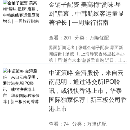
金铺子配资 美高梅“赏味·星
2025年9月推....
厨”启幕，中韩航线客运量显
著增长 | 一周旅行指南
查看：
201
分类：
万隆优配
界面新闻记者 | 张瑶金铺子配资 界面新
闻编辑 | 汤威 ​ 1. 上海静安香格里拉举办
第十届“越向未来”慈善垂直跑 近日，上海
静安香格里拉第十届“越向未来”慈....
中证策略 金浔股份，来自云
南昆明，通过港交所IPO聆
讯，或很快香港上市，华泰
国际独家保荐 | 新三板公司香
港上市
查看：
74
分类：
万隆优配