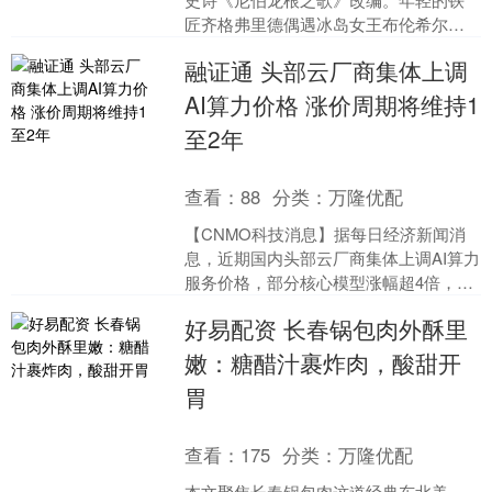
匠齐格弗里德偶遇冰岛女王布伦希尔
特，两人一见钟情。为了证明自己配得
融证通 头部云厂商集体上调
上女王，他斩杀恶龙法....
AI算力价格 涨价周期将维持1
至2年
查看：
88
分类：
万隆优配
【CNMO科技消息】据每日经济新闻消
息，近期国内头部云厂商集体上调AI算力
服务价格，部分核心模型涨幅超4倍，引
发行业对算力成本激增的广泛关注。腾
好易配资 长春锅包肉外酥里
讯云混元系列模型....
嫩：糖醋汁裹炸肉，酸甜开
胃
查看：
175
分类：
万隆优配
本文聚焦长春锅包肉这道经典东北美