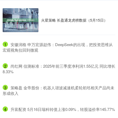
火星策略 长盈通龙虎榜数据（5月15日）
1
​安徽润格 申万宏源赵伟：DeepSeek的出现，把投资思维从
宏观视角拉回到微观
2
​尚红网 信测标准：2025年前三季度净利润1.55亿元 同比增长
8.33%
3
​策略盈 金帝股份：机器人谐波减速机柔轮初坯相关产品尚未
形成收入
4
​升富配资 5月16日瑞科转债上涨0.09%，转股溢价率145.77%