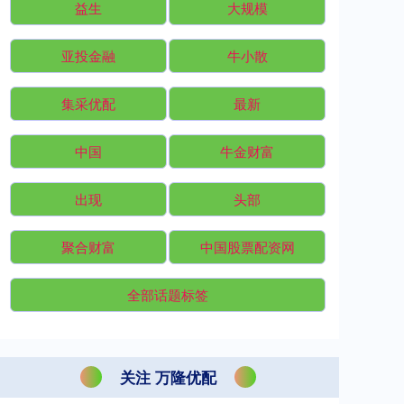
益生
大规模
亚投金融
牛小散
集采优配
最新
中国
牛金财富
出现
头部
聚合财富
中国股票配资网
全部话题标签
关注 万隆优配