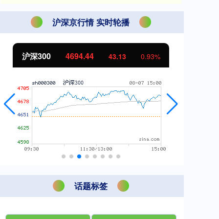
沪深京行情 实时轮播
北证50
1134.24
创
11.37
1.01%
话题标签