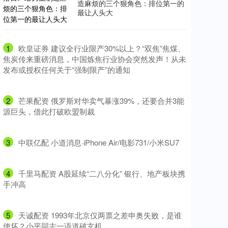
造麻烦的三个狠角色：排位第一的
最让人头大
1
​欧皇证券 建议全行业限产30%以上？“双焦”焦煤、
焦炭传来重磅消息，中国炼焦行业协会突然发声！从未
发布或授权任何关于“强制限产”的通知
2
​芒果配资 俄罗斯对华卖气暴涨39%，还要合并3能
源巨头，借此打破欧盟制裁
3
​中联亿配 小道消息·iPhone Air/电影731/小米SU7
4
​千里马配资 A股延续“二八分化” 银行、地产板块携
手冲高
5
​天诚配资 1993年北京仅两票之差申奥失败，是谁
使坏？小平同志一语道破玄机