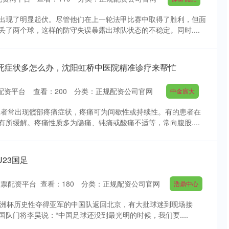
出现了明显起伏。尽管他们在上一轮法甲比赛中取得了胜利，但面
了两个球，这样的防守失误暴露出球队状态的不稳定。同时....
坏死症状多怎么办，沈阳虹桥中医院精准诊疗来帮忙
配资平台
查看：
200
分类：
正规配资公司官网
中金宸大
患者常出现髋部疼痛症状，疼痛可为间歇性或持续性。有的患者在
所缓解。疼痛性质多为隐痛、钝痛或酸痛不适等，常向腹股....
23国足
股票配资平台
查看：
180
分类：
正规配资公司官网
浩鼎中心
足亚洲杯历史性夺得亚军的中国队返回北京，有大批球迷到现场接
队门将李昊说：“中国足球还没到最光明的时候，我们要....