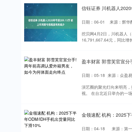
信钰证券 川机器人202
日期：06-01
来源：辉华
深证成指
14311.01
挖贝网4月2日，川机器人（
.68
1.02%
200.89
1
16,791,667.64元，同比
盈丰财富 郭雪芙官宣分
日期：05-18
来源：众盈易
演艺圈的聚光灯向来明亮，
视。 在台北近日举办的一场
金领速配 机构：2025下
日期：04-18
来源：第