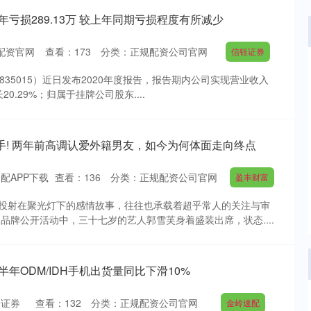
0年亏损289.13万 较上年同期亏损程度有所减少
配资官网
查看：
173
分类：
正规配资公司官网
信钰证券
沪深300
4694.44
835015）近日发布2020年度报告，报告期内公司实现营业收入
.42%
43.13
0.93%
增长20.29%；归属于挂牌公司股东....
手! 两年前高调认爱外籍男友，如今为何体面走向终点
配APP下载
查看：
136
分类：
正规配资公司官网
盈丰财富
投射在聚光灯下的感情故事，往往也承载着超乎常人的关注与审
品牌公开活动中，三十七岁的艺人郭雪芙身着盛装出席，状态....
半年ODM/IDH手机出货量同比下滑10%
一证券
查看：
132
分类：
正规配资公司官网
金岭速配