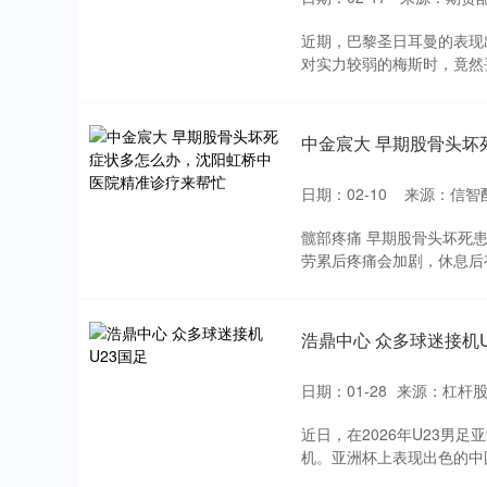
近期，巴黎圣日耳曼的表现
对实力较弱的梅斯时，竟然丢
中金宸大 早期股骨头
日期：02-10
来源：信智
髋部疼痛 早期股骨头坏死
劳累后疼痛会加剧，休息后有
浩鼎中心 众多球迷接机U
日期：01-28
来源：杠杆
近日，在2026年U23男
机。亚洲杯上表现出色的中国