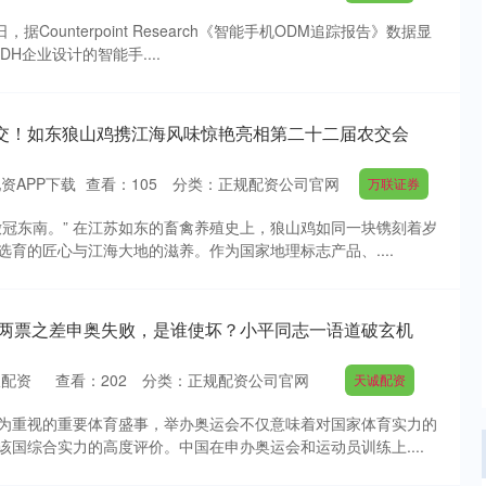
据Counterpoint Research《智能手机ODM追踪报告》数据显
DH企业设计的智能手....
农交！如东狼山鸡携江海风味惊艳亮相第二十二届农交会
资APP下载
查看：
105
分类：
正规配资公司官网
万联证券
嫩冠东南。” 在江苏如东的畜禽养殖史上，狼山鸡如同一块镌刻着岁
育的匠心与江海大地的滋养。作为国家地理标志产品、....
京仅两票之差申奥失败，是谁使坏？小平同志一语道破玄机
双配资
查看：
202
分类：
正规配资公司官网
天诚配资
为重视的重要体育盛事，举办奥运会不仅意味着对国家体育实力的
国综合实力的高度评价。中国在申办奥运会和运动员训练上....