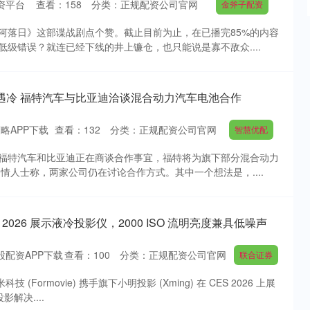
资平台
查看：
158
分类：
正规配资公司官网
金斧子配资
河落日》这部谍战剧点个赞。截止目前为止，在已播完85%的内容
级错误？就连已经下线的井上镰仓，也只能说是寡不敌众....
遇冷 福特汽车与比亚迪洽谈混合动力汽车电池合作
略APP下载
查看：
132
分类：
正规配资公司官网
智慧优配
福特汽车和比亚迪正在商谈合作事宜，福特将为旗下部分混合动力
情人士称，两家公司仍在讨论合作方式。其中一个想法是，....
 2026 展示液冷投影仪，2000 ISO 流明亮度兼具低噪声
股配资APP下载
查看：
100
分类：
正规配资公司官网
联合证券
科技 (Formovie) 携手旗下小明投影 (Xming) 在 CES 2026 上展
解决....