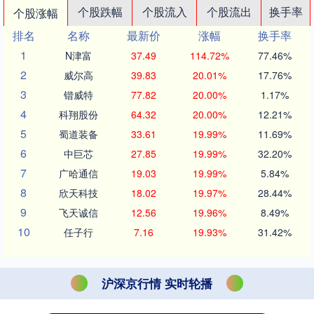
个股跌幅
个股流入
个股流出
换手率
个股涨幅
排名
名称
最新价
涨幅
换手率
1
N津富
37.49
114.72%
77.46%
2
威尔高
39.83
20.01%
17.76%
3
锴威特
77.82
20.00%
1.17%
4
科翔股份
64.32
20.00%
12.21%
5
蜀道装备
33.61
19.99%
11.69%
6
中巨芯
27.85
19.99%
32.20%
7
广哈通信
19.03
19.99%
5.84%
8
欣天科技
18.02
19.97%
28.44%
9
飞天诚信
12.56
19.96%
8.49%
10
任子行
7.16
19.93%
31.42%
沪深京行情 实时轮播