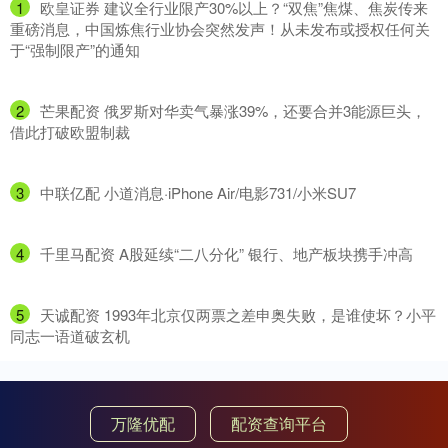
1
​欧皇证券 建议全行业限产30%以上？“双焦”焦煤、焦炭传来
重磅消息，中国炼焦行业协会突然发声！从未发布或授权任何关
于“强制限产”的通知
2
​芒果配资 俄罗斯对华卖气暴涨39%，还要合并3能源巨头，
借此打破欧盟制裁
3
​中联亿配 小道消息·iPhone Air/电影731/小米SU7
4
​千里马配资 A股延续“二八分化” 银行、地产板块携手冲高
5
​天诚配资 1993年北京仅两票之差申奥失败，是谁使坏？小平
同志一语道破玄机
万隆优配
配资查询平台