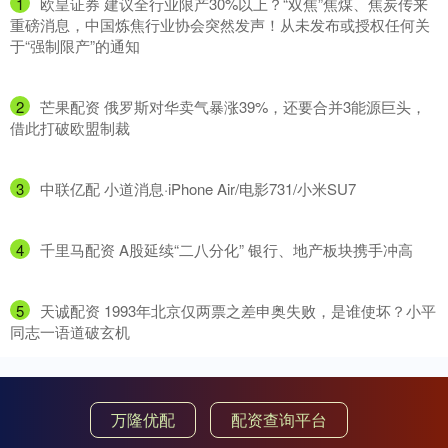
1
​欧皇证券 建议全行业限产30%以上？“双焦”焦煤、焦炭传来
重磅消息，中国炼焦行业协会突然发声！从未发布或授权任何关
于“强制限产”的通知
2
​芒果配资 俄罗斯对华卖气暴涨39%，还要合并3能源巨头，
借此打破欧盟制裁
3
​中联亿配 小道消息·iPhone Air/电影731/小米SU7
4
​千里马配资 A股延续“二八分化” 银行、地产板块携手冲高
5
​天诚配资 1993年北京仅两票之差申奥失败，是谁使坏？小平
同志一语道破玄机
万隆优配
配资查询平台