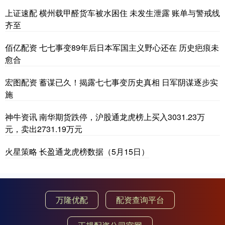
上证速配 横州载甲醛货车被水困住 未发生泄露 账单与警戒线
齐至
佰亿配资 七七事变89年后日本军国主义野心还在 历史疤痕未
愈合
宏图配资 蓄谋已久！揭露七七事变历史真相 日军阴谋逐步实
施
神牛资讯 南华期货跌停，沪股通龙虎榜上买入3031.23万
元，卖出2731.19万元
火星策略 长盈通龙虎榜数据（5月15日）
万隆优配
配资查询平台