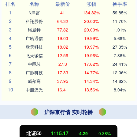
排名
名称
最新价
涨幅
换手率
1
N津富
41
134.82%
59.85%
2
科翔股份
64.32
20.00%
11.70%
3
锴威特
77.82
20.00%
1.01%
4
广哈通信
19.03
19.99%
5.68%
5
欣天科技
18.02
19.97%
27.35%
6
飞天诚信
12.56
19.96%
7.36%
7
中巨芯
27.3
17.62%
24.41%
8
广脉科技
17.33
14.77%
12.06%
9
威尔高
37.95
14.34%
14.82%
10
中船汉光
16.41
13.56%
8.04%
沪深京行情 实时轮播
北证50
1115.17
-4.29
-0.38%