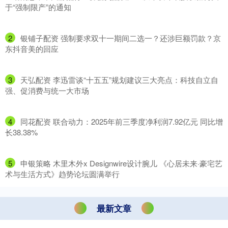
于“强制限产”的通知
2
​银铺子配资 强制要求双十一期间二选一？还涉巨额罚款？京
东抖音美的回应
3
​天弘配资 李迅雷谈“十五五”规划建议三大亮点：科技自立自
强、促消费与统一大市场
4
​同花配资 联合动力：2025年前三季度净利润7.92亿元 同比增
长38.38%
5
​申银策略 木里木外x Designwire设计腕儿 《心居未来·豪宅艺
术与生活方式》趋势论坛圆满举行
最新文章