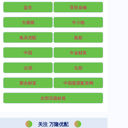
益生
亚投金融
大规模
牛小散
集采优配
最新
中国
牛金财富
出现
头部
聚合财富
中国股票配资网
全部话题标签
关注 万隆优配