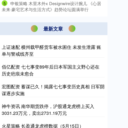
5
​申银策略 木里木外x Designwire设计腕儿 《心居
未来·豪宅艺术与生活方式》趋势论坛圆满举行
最新文章
上证速配 横州载甲醛货车被水困住 未发生泄露 账
单与警戒线齐至
佰亿配资 七七事变89年后日本军国主义野心还在
历史疤痕未愈合
宏图配资 蓄谋已久！揭露七七事变历史真相 日军阴
谋逐步实施
神牛资讯 南华期货跌停，沪股通龙虎榜上买入
3031.23万元，卖出2731.19万元
火星策略 长盈通龙虎榜数据（5月15日）