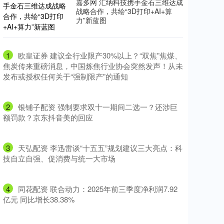
嘉多网 汇纳科技携手金石三维达成
战略合作，共绘“3D打印+AI+算
力”新蓝图
1
​欧皇证券 建议全行业限产30%以上？“双焦”焦煤、
焦炭传来重磅消息，中国炼焦行业协会突然发声！从未
发布或授权任何关于“强制限产”的通知
2
​银铺子配资 强制要求双十一期间二选一？还涉巨
额罚款？京东抖音美的回应
3
​天弘配资 李迅雷谈“十五五”规划建议三大亮点：科
技自立自强、促消费与统一大市场
4
​同花配资 联合动力：2025年前三季度净利润7.92
亿元 同比增长38.38%