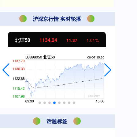
沪深京行情 实时轮播
北证50
1134.24
创
11.37
1.01%
话题标签