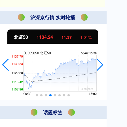
沪深京行情 实时轮播
北证50
1134.24
创
11.37
1.01%
话题标签