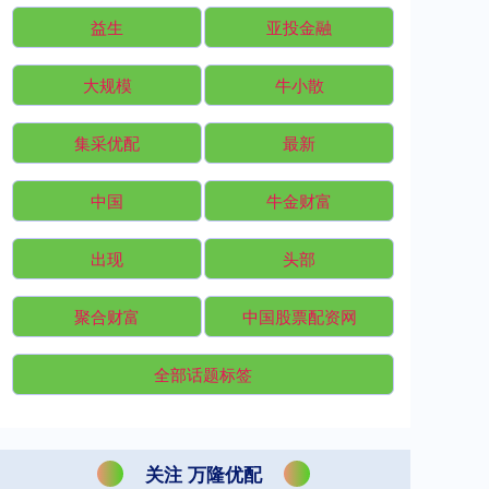
益生
亚投金融
大规模
牛小散
集采优配
最新
中国
牛金财富
出现
头部
聚合财富
中国股票配资网
全部话题标签
关注 万隆优配