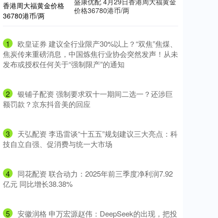
盛康优配 4月29日香港周大福黄金
价格36780港币/两
1
​欧皇证券 建议全行业限产30%以上？“双焦”焦煤、
焦炭传来重磅消息，中国炼焦行业协会突然发声！从未
发布或授权任何关于“强制限产”的通知
2
​银铺子配资 强制要求双十一期间二选一？还涉巨
额罚款？京东抖音美的回应
3
​天弘配资 李迅雷谈“十五五”规划建议三大亮点：科
技自立自强、促消费与统一大市场
4
​同花配资 联合动力：2025年前三季度净利润7.92
亿元 同比增长38.38%
5
​安徽润格 申万宏源赵伟：DeepSeek的出现，把投