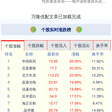
性的速度表现——顺序读取速度高达
14900MB/s——令人十分惊讶三羊财务，
也使....
万隆优配文章已加载完成
个股实时涨跌榜
个股跌幅
个股流入
个股流出
换手率
个股涨幅
排名
名称
最新价
涨幅
换手率
1
毕得医药
73.92
20.00%
11.62%
2
百普赛斯
77.7
20.00%
23.31%
3
北方长龙
113.23
20.00%
12.25%
4
蓝盾光电
22.81
19.99%
0.58%
5
信濠光电
20.72
19.98%
11.95%
6
近岸蛋白
54.9
17.51%
11.39%
7
海正生材
12.17
17.36%
6.47%
8
晶华微
25.76
17.36%
14.66%