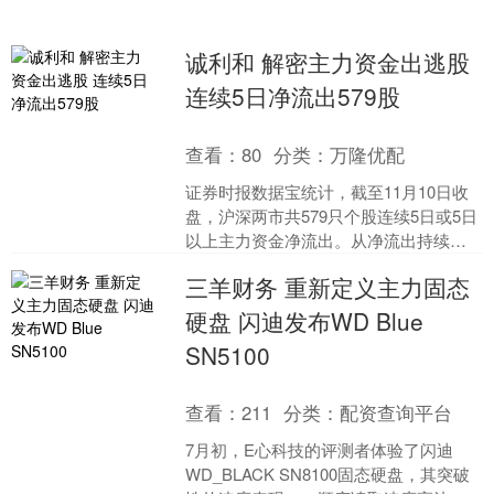
诚利和 解密主力资金出逃股
连续5日净流出579股
查看：
80
分类：
万隆优配
证券时报数据宝统计，截至11月10日收
盘，沪深两市共579只个股连续5日或5日
以上主力资金净流出。从净流出持续时
间来看，雅戈尔连续25日主力资金净流
三羊财务 重新定义主力固态
出，排名第一....
硬盘 闪迪发布WD Blue
SN5100
查看：
211
分类：
配资查询平台
7月初，E心科技的评测者体验了闪迪
WD_BLACK SN8100固态硬盘，其突破