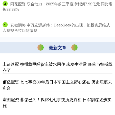
4
​同花配资 联合动力：2025年前三季度净利润7.92亿元 同比增
长38.38%
5
​安徽润格 申万宏源赵伟：DeepSeek的出现，把投资思维从
宏观视角拉回到微观
最新文章
上证速配 横州载甲醛货车被水困住 未发生泄露 账单与警戒线
齐至
佰亿配资 七七事变89年后日本军国主义野心还在 历史疤痕未
愈合
宏图配资 蓄谋已久！揭露七七事变历史真相 日军阴谋逐步实
施