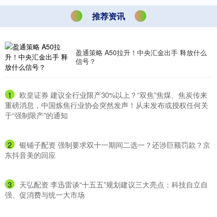
推荐资讯
盈通策略 A50拉升！中央汇金出手 释放什么
信号？
1
​欧皇证券 建议全行业限产30%以上？“双焦”焦煤、焦炭传来
重磅消息，中国炼焦行业协会突然发声！从未发布或授权任何关
于“强制限产”的通知
2
​银铺子配资 强制要求双十一期间二选一？还涉巨额罚款？京
东抖音美的回应
3
​天弘配资 李迅雷谈“十五五”规划建议三大亮点：科技自立自
强、促消费与统一大市场