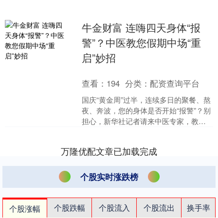
牛金财富 连嗨四天身体“报
警”？中医教您假期中场“重
启”妙招
查看：
194
分类：
配资查询平台
国庆“黄金周”过半，连续多日的聚餐、熬
夜、奔波，您的身体是否开始“报警”？别
担心，新华社记者请来中医专家，教您
中场“重启”秘籍。 记者：冯媛媛、李小波
发布于：....
万隆优配文章已加载完成
个股实时涨跌榜
个股跌幅
个股流入
个股流出
换手率
个股涨幅