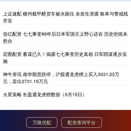
上证速配 横州载甲醛货车被水困住 未发生泄露 账单与警戒线
齐至
佰亿配资 七七事变89年后日本军国主义野心还在 历史疤痕未
愈合
宏图配资 蓄谋已久！揭露七七事变历史真相 日军阴谋逐步实
施
神牛资讯 南华期货跌停，沪股通龙虎榜上买入3031.23万
元，卖出2731.19万元
火星策略 长盈通龙虎榜数据（5月15日）
万隆优配
配资查询平台