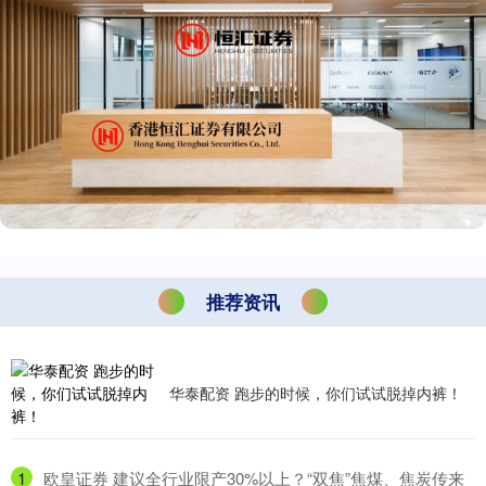
推荐资讯
华泰配资 跑步的时候，你们试试脱掉内裤！
1
​欧皇证券 建议全行业限产30%以上？“双焦”焦煤、焦炭传来