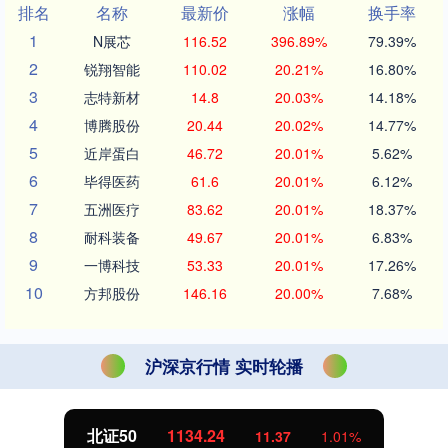
排名
名称
最新价
涨幅
换手率
1
N展芯
116.52
396.89%
79.39%
2
锐翔智能
110.02
20.21%
16.80%
3
志特新材
14.8
20.03%
14.18%
4
博腾股份
20.44
20.02%
14.77%
5
近岸蛋白
46.72
20.01%
5.62%
6
毕得医药
61.6
20.01%
6.12%
7
五洲医疗
83.62
20.01%
18.37%
8
耐科装备
49.67
20.01%
6.83%
9
一博科技
53.33
20.01%
17.26%
10
方邦股份
146.16
20.00%
7.68%
沪深京行情 实时轮播
北证50
1134.24
11.37
1.01%