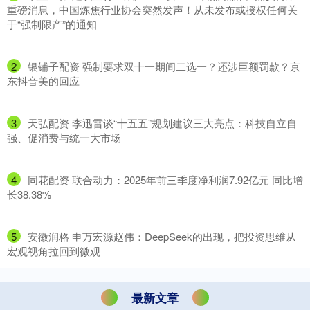
重磅消息，中国炼焦行业协会突然发声！从未发布或授权任何关
于“强制限产”的通知
2
​银铺子配资 强制要求双十一期间二选一？还涉巨额罚款？京
东抖音美的回应
3
​天弘配资 李迅雷谈“十五五”规划建议三大亮点：科技自立自
强、促消费与统一大市场
4
​同花配资 联合动力：2025年前三季度净利润7.92亿元 同比增
长38.38%
5
​安徽润格 申万宏源赵伟：DeepSeek的出现，把投资思维从
宏观视角拉回到微观
最新文章